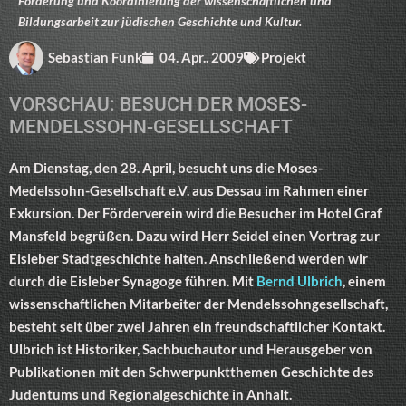
Förderung und Koordinierung der wissenschaftlichen und
Bildungsarbeit zur jüdischen Geschichte und Kultur.
Sebastian Funk
04. Apr.. 2009
Projekt
VORSCHAU: BESUCH DER MOSES-
MENDELSSOHN-GESELLSCHAFT
Am Dienstag, den 28. April, besucht uns die Moses-
Medelssohn-Gesellschaft e.V. aus Dessau im Rahmen einer
Exkursion. Der Förderverein wird die Besucher im Hotel Graf
Mansfeld begrüßen. Dazu wird Herr Seidel einen Vortrag zur
Eisleber Stadtgeschichte halten. Anschließend werden wir
durch die Eisleber Synagoge führen. Mit
Bernd Ulbrich
, einem
wissenschaftlichen Mitarbeiter der Mendelssohngesellschaft,
besteht seit über zwei Jahren ein freundschaftlicher Kontakt.
Ulbrich ist Historiker, Sachbuchautor und Herausgeber von
Publikationen mit den Schwerpunktthemen Geschichte des
Judentums und Regionalgeschichte in Anhalt.