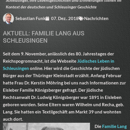
Schleusinger, ihre Lebensgeschichten und Erinnerungen stehen im
Kontext der deutschen und Schleusinger Geschichte
Sebastian Funk
07. Dez.. 2018
Nachrichten
AKTUELL: FAMILIE LANG AUS
SCHLEUSINGEN
Seit dem 9. November, anlässlich des 80. Jahrestages der
Reichspogromnacht, ist die Webseite
Jüdisches Leben in
Schleusingen
online. Hier wird die Geschichte der jüdischen
Bürger aus der Thüringer Kleinstadt erzählt. Anfang Februar
hatte Frau Dr. Kerstin Möhring bei uns nach Informationen zur
Eisleber Familie Königsberger gefragt. Der jüdische
Rechtsanwalt Dr. Ludwig Königsberger war 1891 in Eisleben
geboren worden. Seine Eltern waren Wilhelm und Recha, geb.
Lang. Sie hatten ein Textilgechäft am Markt 39 und wohnten
auch dort.
Die
Familie Lang