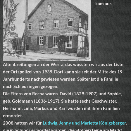
kam aus
Altenbreitungen an der Werra, das wussten wir aus der Liste
der Ortspolizei von 1939. Dort kann sie seit der Mitte des 19.
Jahrhunderts nachgewiesen werden. Später ist die Familie
nach Schleusingen gezogen.
Die Eltern von Recha waren David (1829-1907) und Sophie,
geb. Goldmann (1836-1917). Sie hatte sechs Geschwister.
Hermann, Lina, Markus und Karl wurden mit ihren Familien
ermordet.
2008 hatten wir für
Ludwig, Jenny und Marietta Königsberger
,
die in Sobibor ermordet wurden, die Stolpersteine am Markt