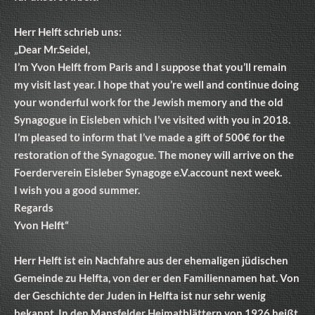
Herr Helft schrieb uns:
„Dear Mr.Seidel,
I’m Yvon Helft from Paris and I suppose that you’ll remain
my visit last year. I hope that you’re well and continue doing
your wonderful work for the Jewish memory and the old
Synagogue in Eisleben which I’ve visited with you in 2018.
I’m pleased to inform that I’ve made a gift of 500€ for the
restoration of the Synagogue. The money will arrive on the
Foerderverein Eisleber Synagoge e.V.account next week.
I wish you a good summer.
Regards
Yvon Helft“
Herr Helft ist ein Nachfahre aus der ehemaligen jüdischen
Gemeinde zu Helfta, von der er den Familiennamen hat. Von
der Geschichte der Juden in Helfta ist nur sehr wenig
bekannt. In den Mansfelder Heimatblättern von 1926 heißt