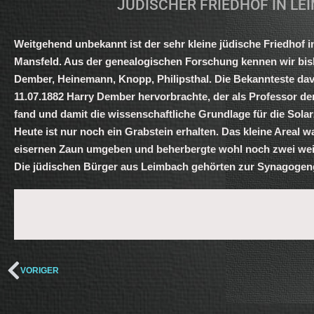
JÜDISCHER FRIEDHOF IN LE
Weitgehend unbekannt ist der sehr kleine jüdische Friedhof i
Mansfeld. Aus der genealogischen Forschung kennen wir bish
Dember, Heinemann, Knopp, Philipsthal. Die Bekannteste dav
11.07.1882 Harry Dember hervorbrachte, der als Professor d
fand und damit die wissenschaftliche Grundlage für die Solarz
Heute ist nur noch ein Grabstein erhalten. Das kleine Areal w
eisernen Zaun umgeben und beherbergte wohl noch zwei weit
Die jüdischen Bürger aus Leimbach gehörten zur Synagogen
VORIGER