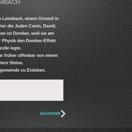
IMBACH
n Leimbach, einem Ortsteil in
er die Juden Canin, David,
on ist Dember, weil sie am
er Physik den Dember-Effekt
elle legte.
ar früher offenbar von einem
ere Steine.
gemeinde zu Eisleben.
NÄCHSTER