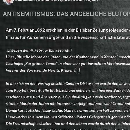
ANTISEMITISMUS: DAS ANGEBLICHE BLUTOP
Am 7. Februar 1892 erschien in der Eisleber Zeitung folgender A
hinaus für Aufsehen sorgte und in die wissenschaftliche Litera
„Eisleben den 4. Februar (Eingesandt.)
Über „Rituelle Morde der Juden und der Knabenmord in Xanten“ sprach 
Gasthofes „Zur grünen Tanne“ in einer sehr gut besuchten Vereinsvers
Vereins der Vorsitzende Herr G. Krüger. […]
In der sich an den Vortrag anschließenden Diskussion wurde den anwe
zum Kapitel über rituelle Blutabzapfung geliefert. Ein hiesiger Bürger, 
erschienen war und Anspruch auf Glaubwürdigkeit wohl verdiente, sagt
rituelle Morde der Juden mit Interesse verfolgt und nun wohl Grund hatt
Damaskus, Lutscha, Tisza- Eszlar, Skurz usw. mit seinem Fall zu vergleic
Handwerker in einem kleinen Städtchen Polens Gelegenheit gehabt hätt
Die Freundschaft zwischen ihm und denselben wurde durch den allabend