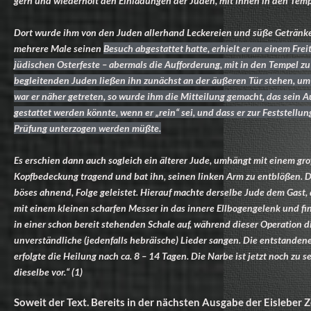
gern und wiederholt den Einladungen der Juden, mit ihnen in den Tempe
Dort wurde ihm von den Juden allerhand Leckereien und süße Getränke
mehrere Male seinen
Besuch abgestattet hatte, erhielt er an einem Frei
jüdischen Osterfeste – abermals die Aufforderung, mit in den Tempel z
begleitenden Juden ließen ihn zunächst an der äußeren Tür stehen, um
war er näher getreten, so wurde ihm die Mitteilung gemacht, das sein 
gestattet werden könnte, wenn er „rein“ sei, und dass er zur Feststellu
Prüfung unterzogen werden müßte.
Es erschien dann auch sogleich ein älterer Jude, umhängt mit einem gr
Kopfbedeckung tragend und bat ihn, seinen linken Arm zu entblößen. 
böses ahnend, Folge geleistet. Hierauf machte derselbe Jude dem Gast, de
mit einem kleinen scharfen Messer in das innere Ellbogengelenk und fi
in einer schon bereit stehenden Schale auf, während dieser Operation 
unverständliche (jedenfalls hebräische) Lieder sangen. Die entstand
erfolgte die Heilung nach ca. 8 – 14 Tagen. Die Narbe ist jetzt noch zu 
dieselbe vor.“ (1)
Soweit der Text. Bereits in der nächsten Ausgabe der Eisleber 