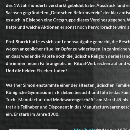
des 19. Jahrhunderts verstärkt gebildet habe. Ausdruck fand er
Sachsen gegründeten „Deutschen Reformverein“, der klar antise
es auch in Eisleben eine Ortsgruppe dieses Vereines gegeben. W
hatte und welche Aktionen er sonst noch hervorbrachte wird s
Prof. Starck hatte es sich zur Lebensaufgabe gemacht, die Bes
wegen angeblicher ritueller Opfer zu widerlegen. In zahlreiche
er, dass weder die Päpste noch die jüdische Religion derlei Handl
die immer neuen Fälle angeblicher Ritual-Verbrechen auf und wi
Und die beiden Eisleber Juden?
Walther Simon enstammte einer der ältesten jüdischen Familien
Königliche Gymnasium in Eisleben besucht und führte das F
Tuch-, Manufactur- und Modewarengeschäft“ am Markt 49 bis 1
trat als Teilhaber und Disponent in das Manufacturwaarenges
ein. Er starb im Jahre 1900.
Max Zweig
finden wir 1875 z