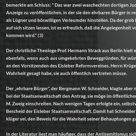
bemerkte am Schluss: “ Das war zwei waschechten dortigen Jud
Anzeige zu veröffentlichen, in der sie den ehrbaren Bürger in 
als Lügner und böswilligen Verleumder hinstellen. Da der grob 
auf sich sitzen lassen, ist es erfreulich, daß die Angelegenheit
kommen wird.“ (3)
Der christliche Theologe Prof. Hermann Strack aus Berlin hielt e
ebenfalls, wenn auch aus umgekehrten Beweggründen, für wü
an den Vorsitzenden des Eisleber Reformvereines, Herrn Krüger
Wahrheit gesagt habe, sie auch öffentlich vertreten müsse.
Der „ehrbare Bürger“, der Bergmann W. Schneider, klagte aber n
bei der Staatsanwaltschaft den Antrag, sie möge im öffentlich
M. Zweig einschreiten. Nach wenigen Tagen erfolgte ein, selbst
Bescheid der Eisleber Staatsanwaltschaft. Damit hat Schneider 
klüger sei, den Beweis für die Wahrheit seiner Behauptungen gar
In der Literatur liest man häufiger, dass der Antisemitismus s