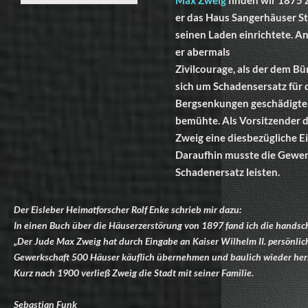
er das Haus Sangerhäuser St
seinen Laden einrichtete. A
er abermals
Zivilcourage, als der dem Bü
sich um Schadensersatz für 
Bergsenkungen geschädigten
bemühte. Als Vorsitzender 
Zweig eine diesbezügliche E
Daraufhin musste die Gewer
Schadenersatz leisten.
Der Eisleber Heimatforscher Rolf Enke schrieb mir dazu:
In einen Buch über die Häuserzerstörung von 1897 fand ich die handsch
„Der Jude Max Zweig hat durch Eingabe an Kaiser Wilhelm II. persönlich
Gewerkschaft 500 Häuser käuflich übernehmen und baulich wieder hers
Kurz nach 1900 verließ Zweig die Stadt mit seiner Familie.
Sebastian Funk