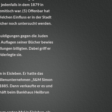
 jedenfalls in dem 1879 in
mitisch war. (5) Offenbar hat
elchen Einfluss er in der Stadt
icher noch untersucht werden.
chuldigungen gegen die Juden
n Auflagen seiner Bücher bewies
ungen billigten. Dabei griff er
derlegte sie.
 in Eisleben. Er hatte das
amilienunternehmen „S&M Simon
885. Dann verkaufte er es und
chäft beim Bankhaus Heilbrun
um ersten Mal in Eisleben, als