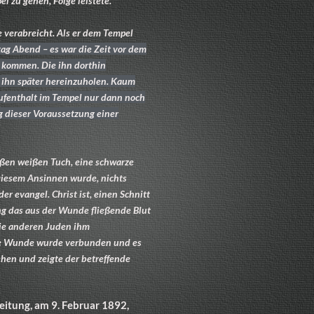
l zu gehen, Folge leistete.
 verabreicht. Als er dem Tempel
tag Abend – es war die Zeit vor dem
u kommen. Die ihn dorthin
 ihn später hereinzuholen. Kaum
Aufenthalt im Tempel nur dann noch
ng dieser Voraussetzung einer
oßen weißen Tuch, eine schwarze
Diesem Ansinnen wurde, nichts
r evangel. Christ ist, einen Schnitt
ng das aus der Wunde fließende Blut
die anderen Juden ihm
ene Wunde wurde verbunden und es
sehen und zeigte der betreffende
Zeitung, am 9. Februar 1892,