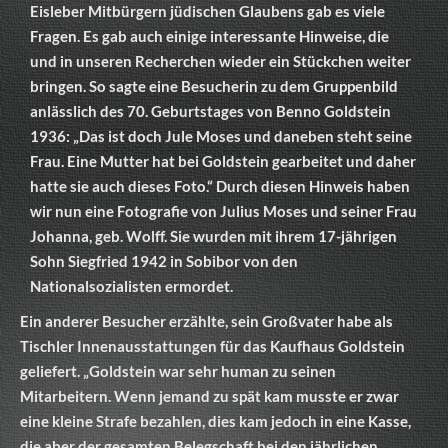
Eisleber Mitbürgern jüdischen Glaubens gab es viele
Fragen. Es gab auch einige interessante Hinweise, die
und in unseren Recherchen wieder ein Stückchen weiter
bringen. So sagte eine Besucherin zu dem Gruppenbild
anlässlich des 70. Geburtstages von Benno Goldstein
1936: „Das ist doch Jule Moses und daneben steht seine
Frau. Eine Mutter hat bei Goldstein gearbeitet und daher
hatte sie auch dieses Foto.“ Durch diesen Hinweis haben
wir nun eine Fotografie von Julius Moses und seiner Frau
Johanna, geb. Wolff. Sie wurden mit ihrem 17-jährigen
Sohn Siegfried 1942 in Sobibor von den
Nationalsozialisten ermordet.
Ein anderer Besucher erzählte, sein Großvater habe als
Tischler Innenausstattungen für das Kaufhaus Goldstein
geliefert. „Goldstein war sehr human zu seinen
Mitarbeitern. Wenn jemand zu spät kam musste er zwar
eine kleine Strafe bezahlen, dies kam jedoch in eine Kasse,
die aber der gesamten Belegschaft bei den jährlichen