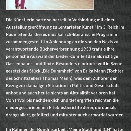
Die Künstlerin hatte seinerzeit in Verbindung mit einer
Ausstellungseröffnung zu „entarteter Kunst “ im 3. Reich im
Raum Stendal dieses musikalisch-literarische Programm
zusammengestellt. In Anlehnung an die von den Nazis zu
verantwortende Bücherverbrennung 1933 traf sie ihre
persönliche Auswahl der Lieder -zum Teil damals richtige
Gassenhauer- und Texte. Besonders eindrucksvoll in Szene
gesetzt das Stück „Die Dummheit“ von Erika Mann (Tochter
des Schriftstellers Thomas Mann), was dem Zuhörer den
Bezug zur damaligen Situation in Politik und Gesellschaft
anbot und auch heute nichts an Aktualität verloren hat.
Von frivol bis nachdenklich und tief ergriffen reichten die
niedergeschriebenen Erlebnisberichte derer, die damals
drangsaliert, gefoltert und mitunter auch ermordet wurden.
Im Rahmen der Bündnisarbeit „Meine Stadt und ICH“ hatte