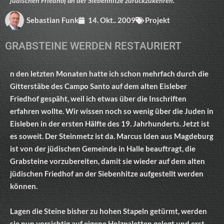
jüdischen Friedhof an der Siebenhitze zurückzukehren.
Sebastian Funk
14. Okt.. 2009
Projekt
GRABSTEINE WERDEN RESTAURIERT
n den letzten Monaten hatte ich schon mehrfach durch die
Gitterstäbe des Campo Santo auf dem alten Eisleber
Friedhof gespäht, weil ich etwas über die Inschriften
erfahren wollte. Wir wissen noch so wenig über die Juden in
Eisleben in der ersten Hälfte des 19. Jahrhunderts. Jetzt ist
es soweit. Der Steinmetz ist da. Marcus Iden aus Magdeburg
ist von der jüdischen Gemeinde in Halle beauftragt, die
Grabsteine vorzubereiten, damit sie wieder auf dem alten
jüdischen Friedhof an der Siebenhitze aufgestellt werden
können.
Lagen die Steine bisher zu hohen Stapeln getürmt, werden
sie nun vorsichtig auf eigene Holzpaletten gelegt und erst